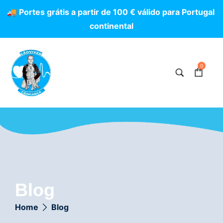
🚚
P
o
r
t
e
s
g
r
á
t
i
s
a
p
a
r
t
i
r
d
e
1
0
0
€
v
á
l
i
d
o
p
a
r
a
P
o
r
t
u
g
a
l
c
o
n
t
i
n
e
n
t
a
l
0
Blog
Home
Blog