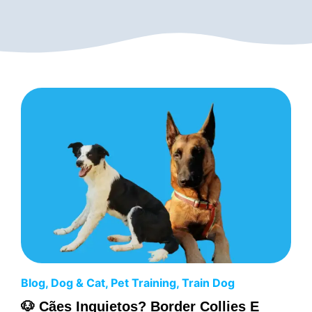
Blog
,
Dog & Cat
,
Pet Training
,
Train Dog
🐶 Cães Inquietos? Border Collies E