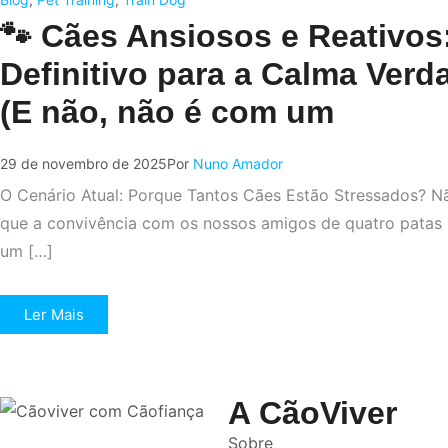
🐾 Cães Ansiosos e Reativos
Definitivo para a Calma Verd
(E não, não é com um
29 de novembro de 2025
Por
Nuno Amador
O Cenário Atual: Porque Tantos Cães Estão Stressados? N
que a convivência com os nossos amigos de quatro patas
um […]
Ler Mais
A CãoViver
Sobre