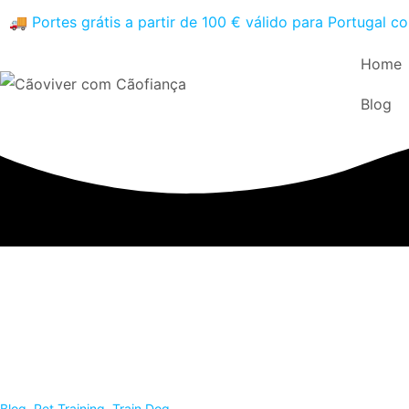
🚚
P
o
r
t
e
s
g
r
á
t
i
s
a
p
a
r
t
i
r
d
e
1
0
0
€
v
á
l
i
d
o
p
a
r
a
P
o
r
t
u
g
a
l
c
o
Home
Blog
Blog
,
Pet Training
,
Train Dog