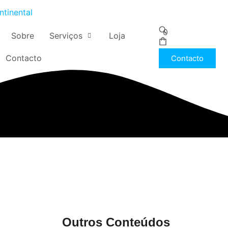
n
t
i
n
e
n
t
a
l
0
Sobre
Serviços
Loja
Contacto
Contacto
Outros Conteúdos