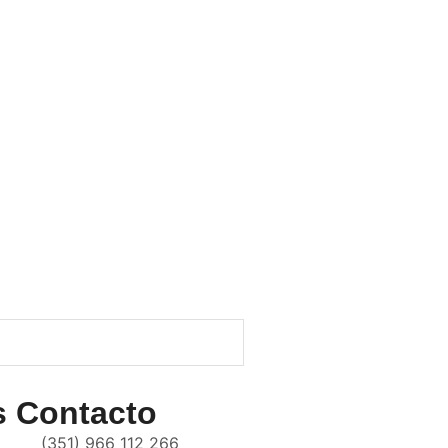
s
Contacto
(351) 966 112 266