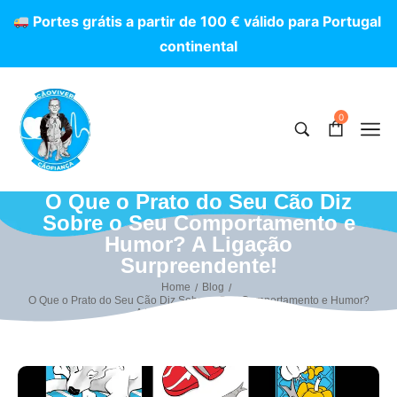
P
o
r
t
e
s
g
r
á
t
i
s
a
p
a
r
t
i
r
d
e
1
0
0
€
v
á
l
i
d
o
p
a
r
a
P
o
r
t
u
g
a
l
c
o
n
t
i
n
e
n
t
a
l
0
O Que o Prato do Seu Cão Diz
Sobre o Seu Comportamento e
Humor? A Ligação
Surpreendente!
Home
Blog
/
/
O Que o Prato do Seu Cão Diz Sobre o Seu Comportamento e Humor?
A Ligação Surpreendente!