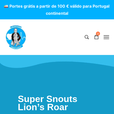
P
o
r
t
e
s
g
r
á
t
i
s
a
p
a
r
t
i
r
d
e
1
0
0
€
v
á
l
i
d
o
p
a
r
a
P
o
r
t
u
g
a
l
c
o
n
t
i
n
e
n
t
a
l
0
Super Snouts
Lion’s Roar