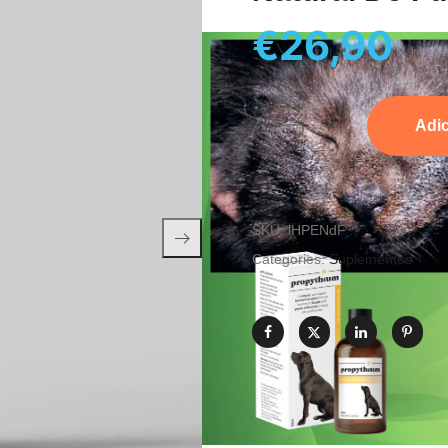
€
26,90
Adic
SKU:
lHPENdF
Categories:
Suplementos