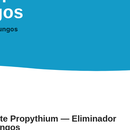
gos
Fungos
nte Propythium — Eliminador
ungos