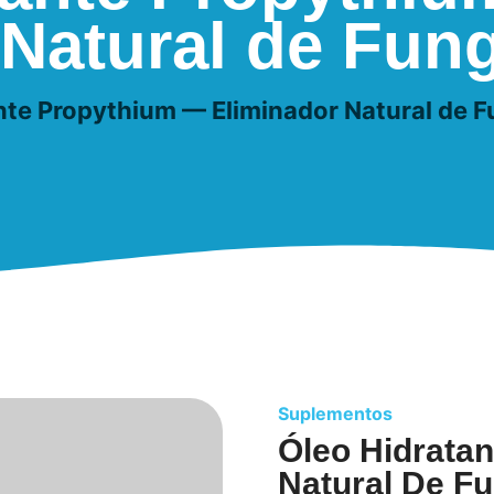
 Natural de Fun
nte Propythium — Eliminador Natural de 
Suplementos
Óleo Hidrata
Natural De F