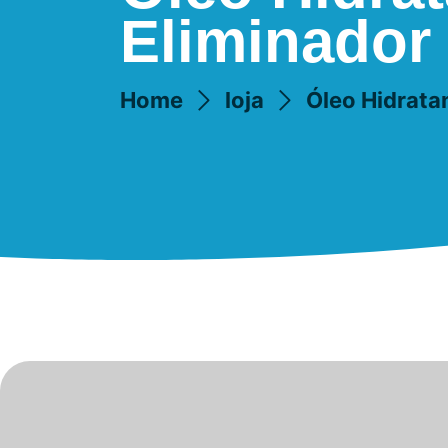
Eliminador
Home
loja
Óleo Hidrata