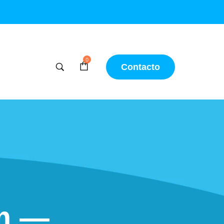
0
Contacto
um —