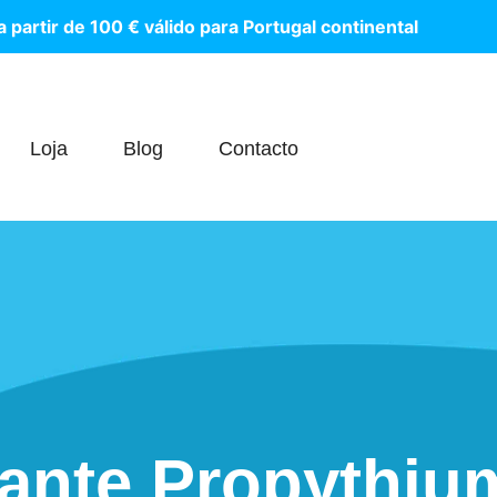
a
p
a
r
t
i
r
d
e
1
0
0
€
v
á
l
i
d
o
p
a
r
a
P
o
r
t
u
g
a
l
c
o
n
t
i
n
e
n
t
a
l
Loja
Blog
Contacto
tante Propythi