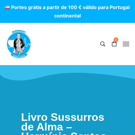
P
o
r
t
e
s
g
r
á
t
i
s
a
p
a
r
t
i
r
d
e
1
0
0
€
v
á
l
i
d
o
p
a
r
a
P
o
r
t
u
g
a
l
c
o
n
t
i
n
e
n
t
a
l
0
Livro Sussurros
de Alma –