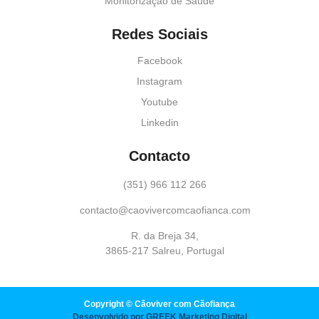
Monitorização de Saúde
Redes Sociais
Facebook
Instagram
Youtube
Linkedin
Contacto
(351) 966 112 266
contacto@caovivercomcaofianca.com
R. da Breja 34,
3865-217 Salreu, Portugal
Copyright © Cãoviver com Cãofiança
Desenvolvido por GREEK Marketing Digital