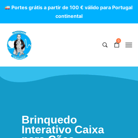
P
o
r
t
e
s
g
r
á
t
i
s
a
p
a
r
t
i
r
d
e
1
0
0
€
v
á
l
i
d
o
p
a
r
a
P
o
r
t
u
g
a
l
c
o
n
t
i
n
e
n
t
a
l
0
Brinquedo
Interativo Caixa