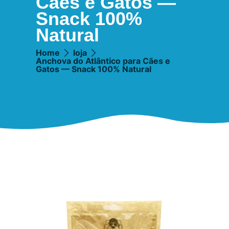
Cães e Gatos —
Snack 100%
Natural
Home
loja
Anchova do Atlântico para Cães e
Gatos — Snack 100% Natural