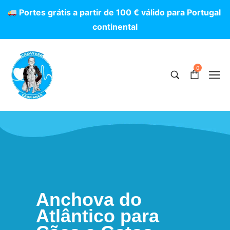
P
o
r
t
e
s
g
r
á
t
i
s
a
p
a
r
t
i
r
d
e
1
0
0
€
v
á
l
i
d
o
p
a
r
a
P
o
r
t
u
g
a
l
c
o
n
t
i
n
e
n
t
a
l
0
Anchova do
Atlântico para